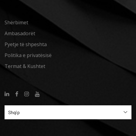
Shërbimet
Ambasadorët
Pyetje të shpeshta
Politika e privatësisë
Termat & Kushtet