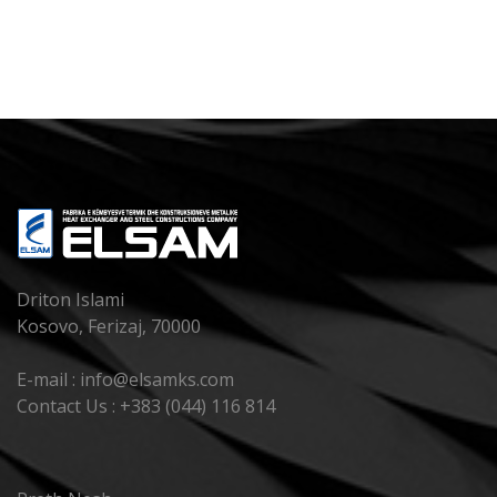
Driton Islami
Kosovo, Ferizaj, 70000
E-mail : info@elsamks.com
Contact Us : +383 (044) 116 814